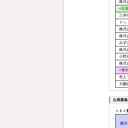
株式
<広
三井
ドッ
株式
株式
みず
株式
小野
株式
<寄
帝人
大鵬
出展募集
＜１＞
展示