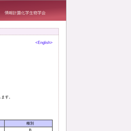
<English>
します。
種別
B