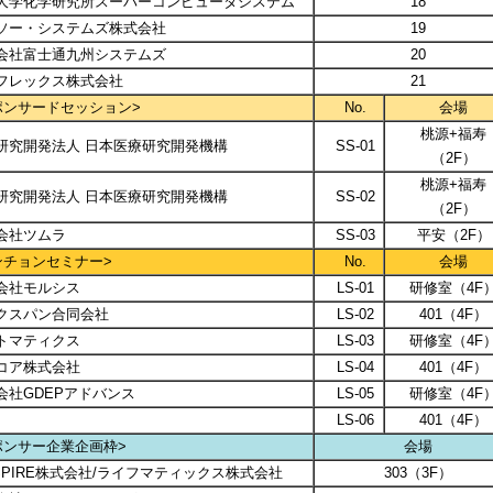
大学化学研究所スーパーコンピュータシステム
18
ソー・システムズ株式会社
19
会社富士通九州システムズ
20
フレックス株式会社
21
ポンサードセッション>
No.
会場
桃源+福寿
研究開発法人 日本医療研究開発機構
SS-01
（2F）
桃源+福寿
研究開発法人 日本医療研究開発機構
SS-02
（2F）
会社ツムラ
SS-03
平安（2F）
ンチョンセミナー>
No.
会場
会社モルシス
LS-01
研修室（4F
クスパン合同会社
LS-02
401（4F）
トマティクス
LS-03
研修室（4F
コア株式会社
LS-04
401（4F）
会社GDEPアドバンス
LS-05
研修室（4F
LS-06
401（4F）
ポンサー企業企画枠>
会場
OSPIRE株式会社/ライフマティックス株式会社
303（3F）