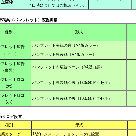
企画枠
＊日時についてはご相談下さい。
予稿集（パンフレット）広告掲載
種別
形式
パンフレット表紙の裏（A4版カラー）
ンフレット広告
（カラー）
パンフレット裏表紙（A4版カラー）
ンフレット広告
パンフレット内広告ページ（A4版白黒）
（白黒）
ンフレットロゴ
パンフレット裏表紙の裏（150x80ピクセル）
(大)
ンフレットロゴ
パンフレット裏表紙の裏（100x50ピクセル）
(小)
カタログ設置
種別
形式
企業カタログ
1階/レジストレーションデスクに設置