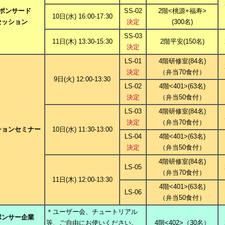
ポンサード
SS-02
2階<桃源+福寿>
10日(水) 16:00-17:30
セッション
決定
(300名)
SS-03
11日(木) 13:30-15:30
2階平安(150名)
決定
LS-01
4階研修室(84名)
決定
（弁当70食付）
9日(火) 12:00-13:30
LS-02
4階<401>(63名)
決定
（弁当50食付）
LS-03
4階研修室(84名)
決定
（弁当70食付）
チョンセミナー
10日(水) 11:30-13:00
LS-04
4階<401>(63名)
決定
（弁当50食付）
4階研修室(84名)
LS-05
（弁当70食付）
11日(木) 12:00-13:30
4階<401>(63名)
LS-06
（弁当50食付）
＊ユーザー会、チュートリアル
ポンサー企業
等、ご自由にお使いください。
4階<402>（30名）