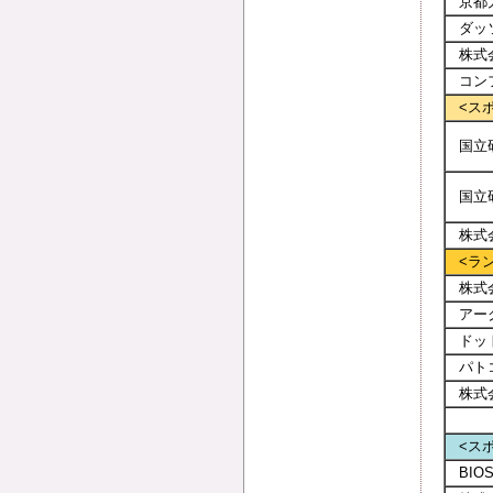
京都
ダッ
株式
コン
<ス
国立
国立
株式
<ラ
株式
アー
ドッ
パト
株式
<ス
BI