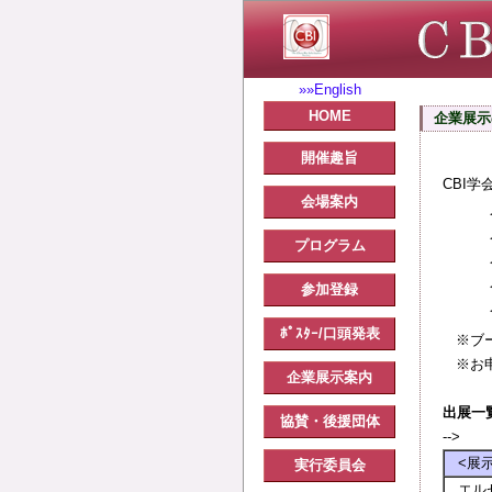
»»English
HOME
企業展示
開催趣旨
CBI
会場案内
プログラム
参加登録
ﾎﾟｽﾀｰ/口頭発表
※ブー
※お申
企業展示案内
出展一
協賛・後援団体
-->
<展
実行委員会
エル