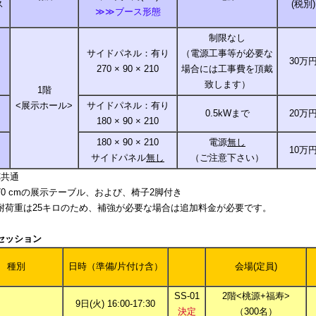
ス
(税別)
≫≫ブース形態
制限なし
サイドパネル：有り
（電源工事等が必要な
30万
270 × 90 × 210
場合には工事費を頂戴
致します）
1階
<展示ホール>
サイドパネル：有り
0.5kWまで
20万
180 × 90 × 210
180 × 90 × 210
電源
無し
10万
サイドパネル
無し
（ご注意下さい）
C共通
70 cmの展示テーブル、および、椅子2脚付き
耐荷重は25キロのため、補強が必要な場合は追加料金が必要です。
セッション
種別
日時（準備/片付け含）
会場(定員)
SS-01
2階<桃源+福寿>
9日(火) 16:00-17:30
決定
（300名）