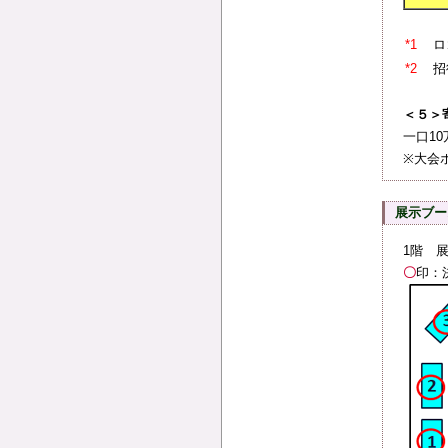
*1
ロ
*2
招
＜５＞
一口1
※大会
展示ブー
1階 
〇
印：