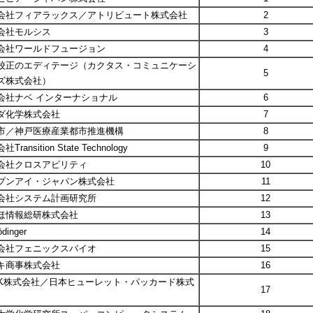
会社フィアラックス／アトリビュート株式会社
2
会社モルシス
3
会社ワールドフュージョン
4
校正のエディテージ（カクタス・コミュニケーシ
5
ズ株式会社）
会社ナベ インターナショナル
6
ダ化学株式会社
7
市／神戸医療産業都市推進機構
8
Transition State Technology
9
会社クロスアビリティ
10
プンアイ・ジャパン株式会社
11
会社システム計画研究所
12
ほ情報総研株式会社
13
ödinger
14
会社フェニックスバイオ
15
キ商事株式会社
16
SK株式会社／日本ヒューレット・パッカード株式
17