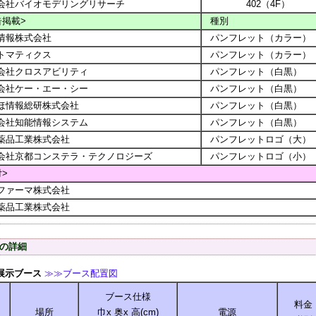
会社バイオモデリングリサーチ
402（4F）
告掲載>
種別
情報株式会社
パンフレット（カラー）
トマティクス
パンフレット（カラー）
会社クロスアビリティ
パンフレット（白黒）
会社ケー・エー・シー
パンフレット（白黒）
ほ情報総研株式会社
パンフレット（白黒）
会社知能情報システム
パンフレット（白黒）
薬品工業株式会社
パンフレットロゴ（大）
会社京都コンステラ・テクノロジーズ
パンフレットロゴ（小）
付>
ファーマ株式会社
薬品工業株式会社
の詳細
展示ブース
≫≫ブース配置図
ブース仕様
料金
場所
巾x 奥x 高(cm)
電源