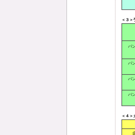
＜３＞
パ
パ
パ
パ
＜４＞