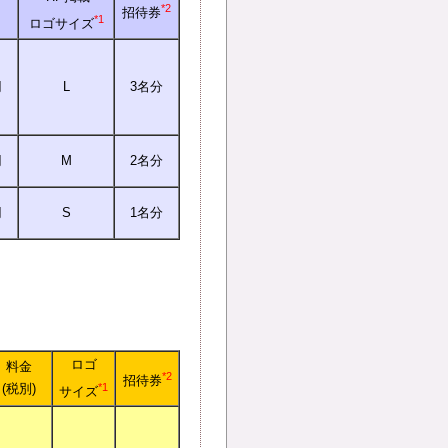
*2
招待券
*1
ロゴサイズ
円
L
3名分
円
M
2名分
円
S
1名分
ロゴ
料金
*2
招待券
(税別)
*1
サイズ