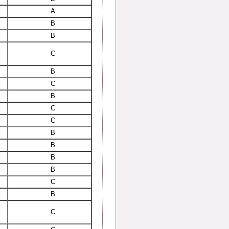
A
B
B
C
B
C
B
C
C
B
B
B
B
C
B
C