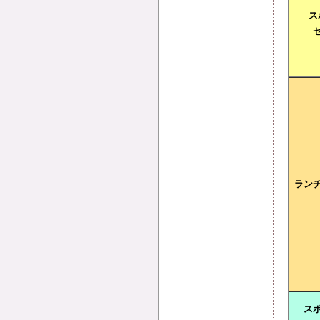
ス
ラン
ス