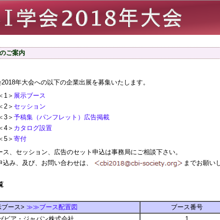
のご案内
学会2018年大会への以下の企業出展を募集いたします。
＜1＞
展示ブース
＜2＞
セッション
＜3＞
予稿集（パンフレット）広告掲載
＜4＞
カタログ設置
＜5＞
寄付
ス、セッション、広告のセット申込は事務局にご相談下さい。
込み、及び、お問い合わせは、
までお願い
覧
示ブース>
≫≫ブース配置図
ブース番号
ゼビア・ジャパン株式会社
1