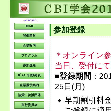
»»English
HOME
参加登録
開催趣旨
会場案内
＊オンライン
プログラム
当日、受付に
参加登録
■
登録期間
：20
ﾎﾟｽﾀｰ/口頭発表
25日(月)
企業展示案内
協賛・後援団体
早期割引料金
実行委員会
ご登録に適