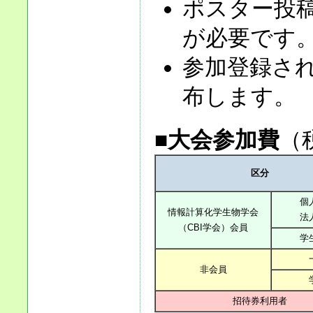
ポスター投
が必要です
参加登録さ
布します。
■
大会参加費
（
区分
個
情報計算化学生物学会
法
（CBI学会）会員
学
非会員
招待券利用者